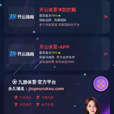
慢走丝加工
表面处理
表面处理
表面处理