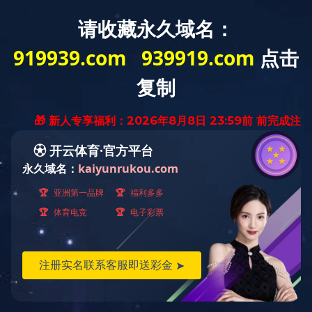
0
您好，我们是多品种，高精度的精密零件加工源头厂家
您的位置：
网站首页
九游中国官方门户
全部
CNC车铣加工
CNC磨销加工
慢走丝加工
推荐
热门
近期