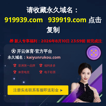
0
您好，我们是多品种，高精度的精密零件加工源头厂家
网站首页
生产设备
车铣复合加工车间
2023-07-26 23:34:40
2411