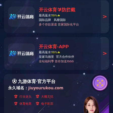
车铣复合加工车间
上一篇
下一篇