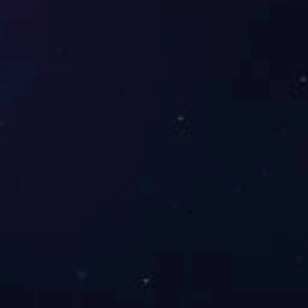
警告！精密零件加工工厂一定要注意大客户合作风险
2024-10-21
精密零件加工工厂优秀采购员的四大特征
2024-10-16
智能制造是东莞精密零件加工工厂​必然选择！
2024-10-14
五轴CNC精密零件加工工厂​通过生产现场管理来提高客户的成
2024-10-10
东莞精密零件加工工厂​质量部和生产部冲突解决之策
2024-10-04
东莞精密零件加工企业如何保障生产效率？
2024-09-23
东莞五轴CNC加工厂家降本效的三个维度
2024-09-16
友情链接 :
钣金厂家
东莞PCBA
东莞UV喷油
东莞液压油
铜软连接
九游中国官方门户
九游中国官方门户